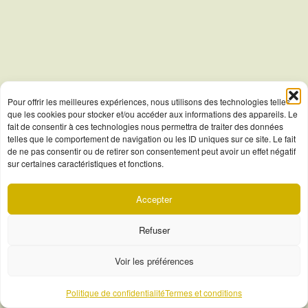
Pour offrir les meilleures expériences, nous utilisons des technologies telles
que les cookies pour stocker et/ou accéder aux informations des appareils. Le
fait de consentir à ces technologies nous permettra de traiter des données
telles que le comportement de navigation ou les ID uniques sur ce site. Le fait
de ne pas consentir ou de retirer son consentement peut avoir un effet négatif
sur certaines caractéristiques et fonctions.
Accepter
Refuser
Voir les préférences
Politique de confidentialité
Termes et conditions