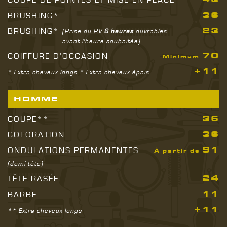
43
COUPE DE POINTES ET MISE EN PLACE
36
BRUSHING*
23
BRUSHING*
(Prise du RV
6 heures
ouvrables
avant l'heure souhaitée)
70
COIFFURE D'OCCASION
Minimum
+11
* Extra cheveux longs * Extra cheveux épais
HOMME
36
COUPE**
36
COLORATION
91
ONDULATIONS PERMANENTES
À partir de
(demi‑tête)
24
TÊTE RASÉE
11
BARBE
+11
** Extra cheveux longs